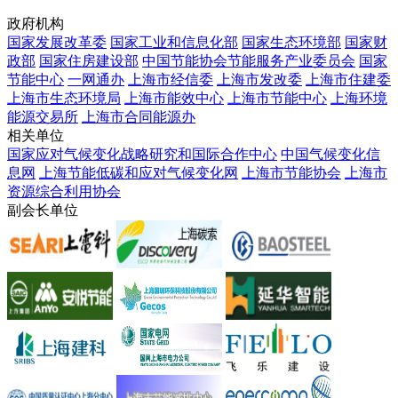
政府机构
国家发展改革委
国家工业和信息化部
国家生态环境部
国家财
政部
国家住房建设部
中国节能协会节能服务产业委员会
国家
节能中心
一网通办
上海市经信委
上海市发改委
上海市住建委
上海市生态环境局
上海市能效中心
上海市节能中心
上海环境
能源交易所
上海市合同能源办
相关单位
国家应对气候变化战略研究和国际合作中心
中国气候变化信
息网
上海节能低碳和应对气候变化网
上海市节能协会
上海市
资源综合利用协会
副会长单位