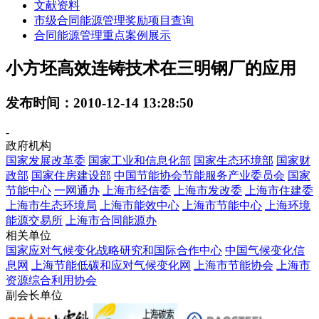
文献资料
市级合同能源管理奖励项目查询
合同能源管理重点案例展示
小方坯高效连铸技术在三明钢厂的应用
发布时间：2010-12-14 13:28:50
-
政府机构
国家发展改革委
国家工业和信息化部
国家生态环境部
国家财
政部
国家住房建设部
中国节能协会节能服务产业委员会
国家
节能中心
一网通办
上海市经信委
上海市发改委
上海市住建委
上海市生态环境局
上海市能效中心
上海市节能中心
上海环境
能源交易所
上海市合同能源办
相关单位
国家应对气候变化战略研究和国际合作中心
中国气候变化信
息网
上海节能低碳和应对气候变化网
上海市节能协会
上海市
资源综合利用协会
副会长单位